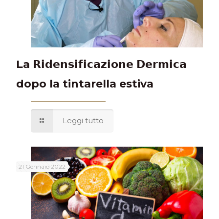
La 𝗥𝗶𝗱𝗲𝗻𝘀𝗶𝗳𝗶𝗰𝗮𝘇𝗶𝗼𝗻𝗲 𝗗𝗲𝗿𝗺𝗶𝗰𝗮
dopo la tintarella estiva
Leggi tutto
21 Gennaio 2022