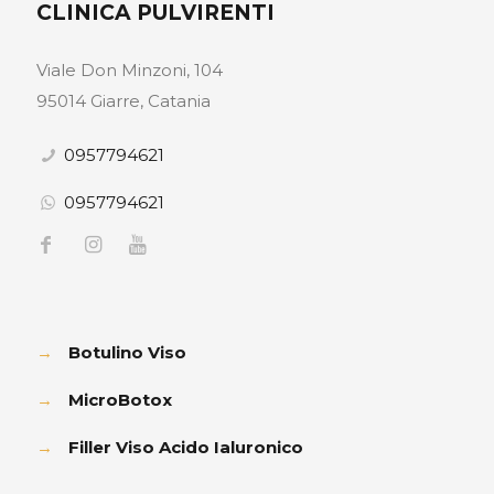
CLINICA PULVIRENTI
Viale Don Minzoni, 104
95014 Giarre, Catania
0957794621
0957794621
→
Botulino Viso
→
MicroBotox
→
Filler Viso Acido Ialuronico