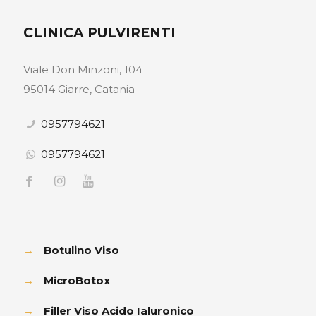
CLINICA PULVIRENTI
Viale Don Minzoni, 104
95014 Giarre, Catania
0957794621
0957794621
→
Botulino Viso
→
MicroBotox
→
Filler Viso Acido Ialuronico