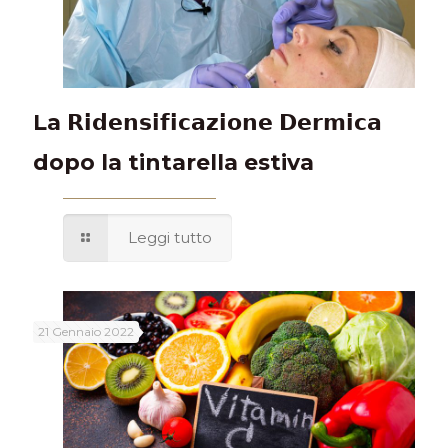
La 𝗥𝗶𝗱𝗲𝗻𝘀𝗶𝗳𝗶𝗰𝗮𝘇𝗶𝗼𝗻𝗲 𝗗𝗲𝗿𝗺𝗶𝗰𝗮
dopo la tintarella estiva
Leggi tutto
21 Gennaio 2022