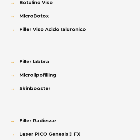
→
Botulino Viso
→
MicroBotox
→
Filler Viso Acido Ialuronico
→
Filler labbra
→
Microlipofilling
→
Skinbooster
→
Filler Radiesse
→
Laser PICO Genesis® FX