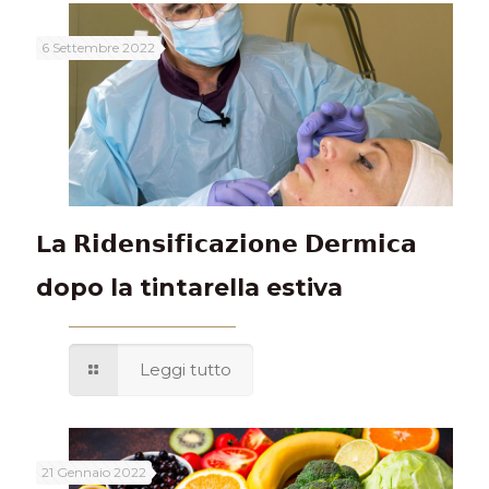
6 Settembre 2022
La 𝗥𝗶𝗱𝗲𝗻𝘀𝗶𝗳𝗶𝗰𝗮𝘇𝗶𝗼𝗻𝗲 𝗗𝗲𝗿𝗺𝗶𝗰𝗮
dopo la tintarella estiva
Leggi tutto
21 Gennaio 2022