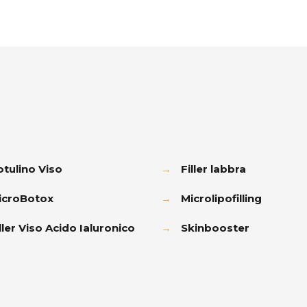
otulino Viso
→
Filler labbra
icroBotox
→
Microlipofilling
ller Viso Acido Ialuronico
→
Skinbooster