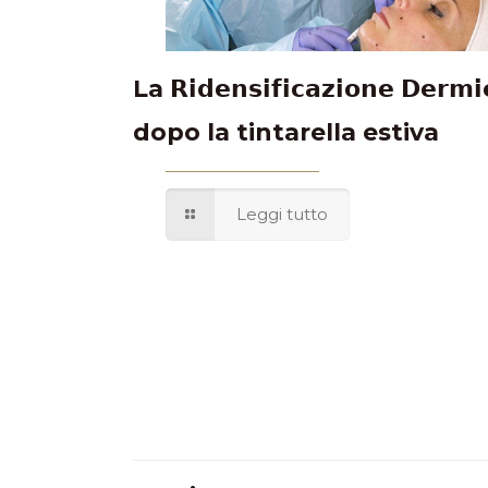
La 𝗥𝗶𝗱𝗲𝗻𝘀𝗶𝗳𝗶𝗰𝗮𝘇𝗶𝗼𝗻𝗲 𝗗𝗲𝗿𝗺𝗶
dopo la tintarella estiva
Leggi tutto