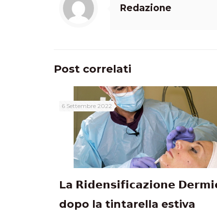
Redazione
Post correlati
6 Settembre 2022
La 𝗥𝗶𝗱𝗲𝗻𝘀𝗶𝗳𝗶𝗰𝗮𝘇𝗶𝗼𝗻𝗲 𝗗𝗲𝗿𝗺𝗶
dopo la tintarella estiva