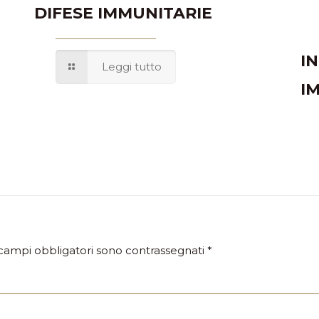
DIFESE IMMUNITARIE
I
Leggi tutto
I
 campi obbligatori sono contrassegnati
*