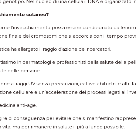
to genotipo. Nel nucleo di una cellula il DNA è organizzato 
vecchiamento cutaneo?
 come l’invecchiamento possa essere condizionato da fenom
zione finale dei cromosomi che si accorcia con il tempo pr
ica ha allargato il raggio d’azione dei ricercatori.
tissimo in dermatologi e professionisti della salute della pel
ute delle persone.
one ai raggi UV senza precauzioni, cattive abitudini e altri 
one cellulare e un’accelerazione dei processi legati all’i
edicina anti-age.
gire di conseguenza per evitare che si manifestino rappresen
 vita, ma per rimanere in salute il più a lungo possibile.