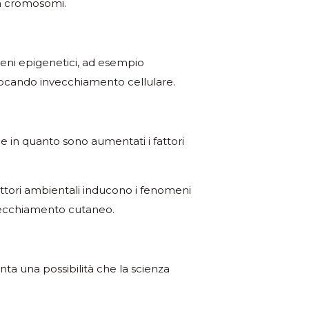
in cromosomi.
eni epigenetici, ad esempio
ovocando invecchiamento cellulare.
le in quanto sono aumentati i fattori
fattori ambientali inducono i fenomeni
nvecchiamento cutaneo.
ta una possibilità che la scienza