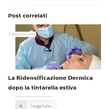
Post correlati
6 Settembre 2022
La 𝗥𝗶𝗱𝗲𝗻𝘀𝗶𝗳𝗶𝗰𝗮𝘇𝗶𝗼𝗻𝗲 𝗗𝗲𝗿𝗺𝗶𝗰𝗮
dopo la tintarella estiva
Leggi tutto