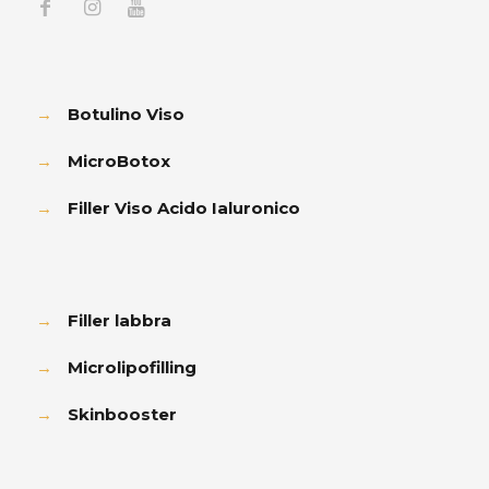
→
Botulino Viso
→
MicroBotox
→
Filler Viso Acido Ialuronico
→
Filler labbra
→
Microlipofilling
→
Skinbooster