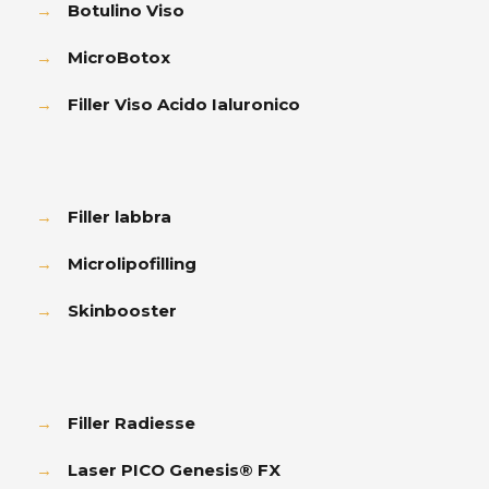
→
Botulino Viso
→
MicroBotox
→
Filler Viso Acido Ialuronico
→
Filler labbra
→
Microlipofilling
→
Skinbooster
→
Filler Radiesse
→
Laser PICO Genesis® FX