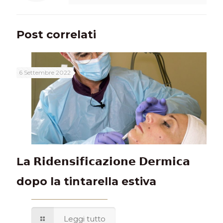
Post correlati
6 Settembre 2022
La 𝗥𝗶𝗱𝗲𝗻𝘀𝗶𝗳𝗶𝗰𝗮𝘇𝗶𝗼𝗻𝗲 𝗗𝗲𝗿𝗺𝗶𝗰𝗮
dopo la tintarella estiva
Leggi tutto