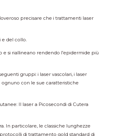
 doveroso precisare che i trattamenti laser
 e del collo.
ano e si riallineano rendendo l’epidermide più
enti gruppi: i laser vascolari, i laser
e; ognuno con le sue caratteristiche
tanee: Il laser a Picosecondi di Cutera
a. In particolare, le classiche lunghezze
rotocolli di trattamento gold standard di