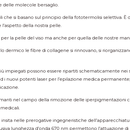
ne delle molecole bersaglio.
i che si basano sul principio della fototermolisi selettiva. È
l’aspetto della nostra pelle.
to per la pelle del viso ma anche per quella delle nostre mani
ello dermico le fibre di collagene si rinnovano, si riorganizz
ù impiegati possono essere ripartiti schematicamente nei segu
ati ed i nuovi potenti laser per l’epilazione medica permanent
icazione.
rmanti nel campo della rimozione delle iperpigmentazioni cu
 medicali.
insita nelle prerogative ingegneristiche dell’apparecchiatur
usiva lunghezza d’onda 670 nm permettono l’attuazione di p