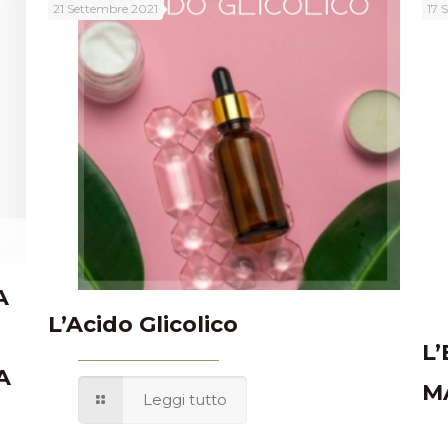
21 Settembre 2021
17 
A
L’Acido Glicolico
L’
A
M
Leggi tutto