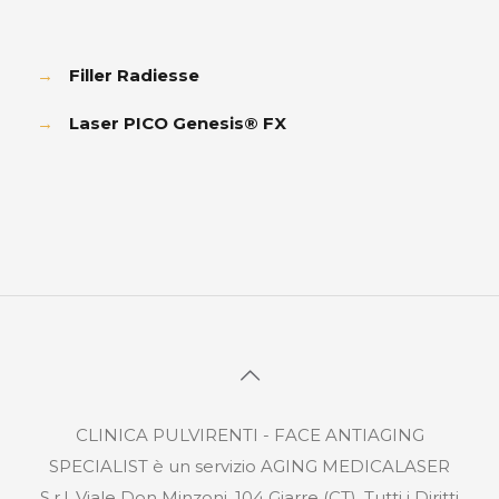
→
Filler Radiesse
→
Laser PICO Genesis® FX
CLINICA PULVIRENTI - FACE ANTIAGING
SPECIALIST è un servizio AGING MEDICALASER
S.r.l. Viale Don Minzoni, 104 Giarre (CT). Tutti i Diritti