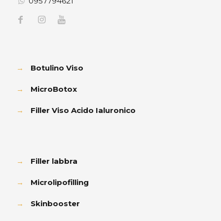
0957794621
→
Botulino Viso
→
MicroBotox
→
Filler Viso Acido Ialuronico
→
Filler labbra
→
Microlipofilling
→
Skinbooster