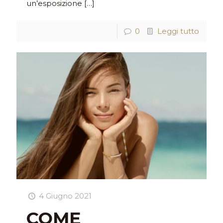
un’esposizione
[…]
0
Leggi tutto
4 Giugno 2021
COME