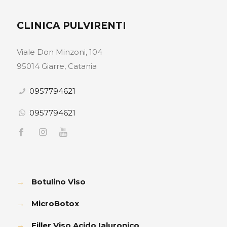
CLINICA PULVIRENTI
Viale Don Minzoni, 104
95014 Giarre, Catania
0957794621
0957794621
→
Botulino Viso
→
MicroBotox
→
Filler Viso Acido Ialuronico