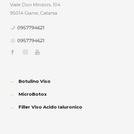
Viale Don Minzoni, 104
95014 Giarre, Catania
0957794621
0957794621
→
Botulino Viso
→
MicroBotox
→
Filler Viso Acido Ialuronico