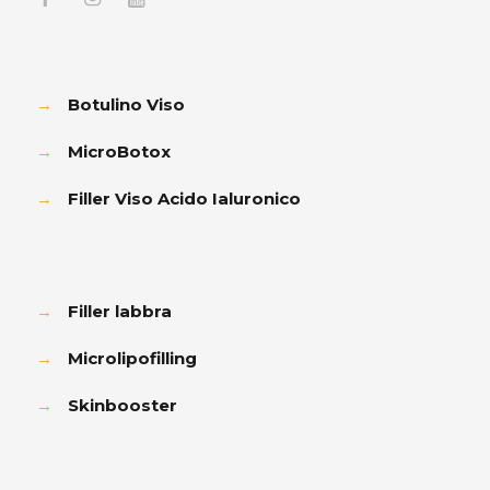
→
Botulino Viso
→
MicroBotox
→
Filler Viso Acido Ialuronico
→
Filler labbra
→
Microlipofilling
→
Skinbooster