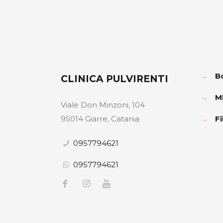
→
B
CLINICA PULVIRENTI
→
M
Viale Don Minzoni, 104
95014 Giarre, Catania
→
Fi
0957794621
0957794621