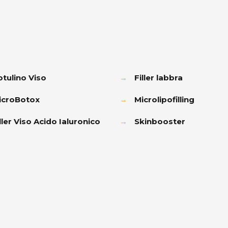
otulino Viso
→
Filler labbra
icroBotox
→
Microlipofilling
ller Viso Acido Ialuronico
→
Skinbooster