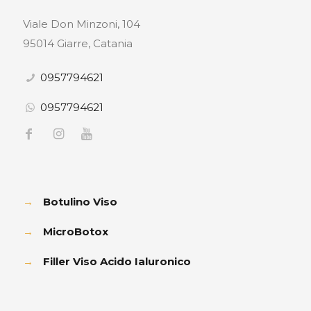
Viale Don Minzoni, 104
95014 Giarre, Catania
0957794621
0957794621
→
Botulino Viso
→
MicroBotox
→
Filler Viso Acido Ialuronico