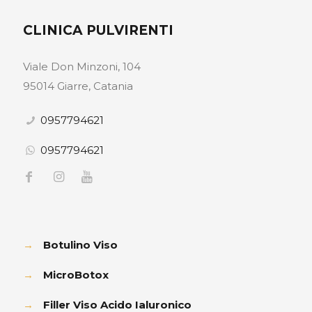
CLINICA PULVIRENTI
Viale Don Minzoni, 104
95014 Giarre, Catania
0957794621
0957794621
→
Botulino Viso
→
MicroBotox
→
Filler Viso Acido Ialuronico