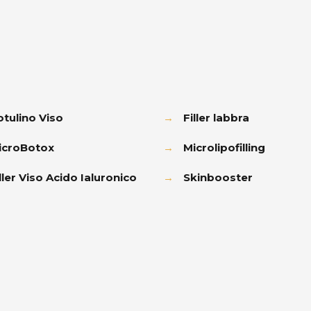
otulino Viso
→
Filler labbra
icroBotox
→
Microlipofilling
ller Viso Acido Ialuronico
→
Skinbooster