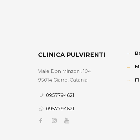
→
B
CLINICA PULVIRENTI
→
M
Viale Don Minzoni, 104
95014 Giarre, Catania
→
Fi
0957794621
0957794621