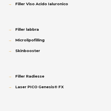
→
Filler Viso Acido Ialuronico
→
Filler labbra
→
Microlipofilling
→
Skinbooster
→
Filler Radiesse
→
Laser PICO Genesis® FX