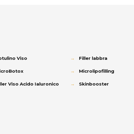
otulino Viso
→
Filler labbra
icroBotox
→
Microlipofilling
ller Viso Acido Ialuronico
→
Skinbooster