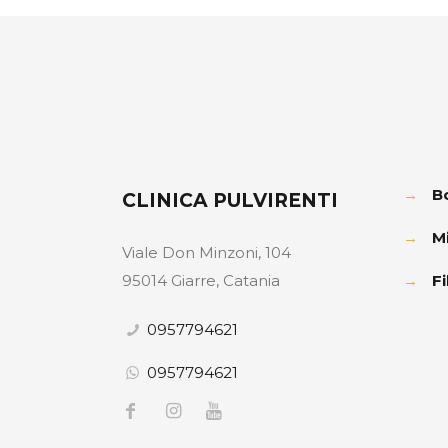
→
B
CLINICA PULVIRENTI
→
M
Viale Don Minzoni, 104
95014 Giarre, Catania
→
Fi
0957794621
0957794621