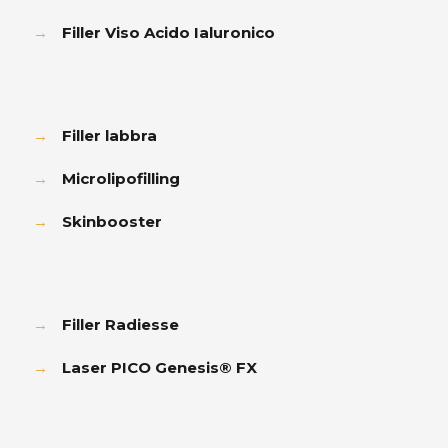
→
Filler Viso Acido Ialuronico
→
Filler labbra
→
Microlipofilling
→
Skinbooster
→
Filler Radiesse
→
Laser PICO Genesis® FX