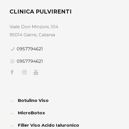
CLINICA PULVIRENTI
Viale Don Minzoni, 104
95014 Giarre, Catania
0957794621
0957794621
→
Botulino Viso
→
MicroBotox
→
Filler Viso Acido Ialuronico