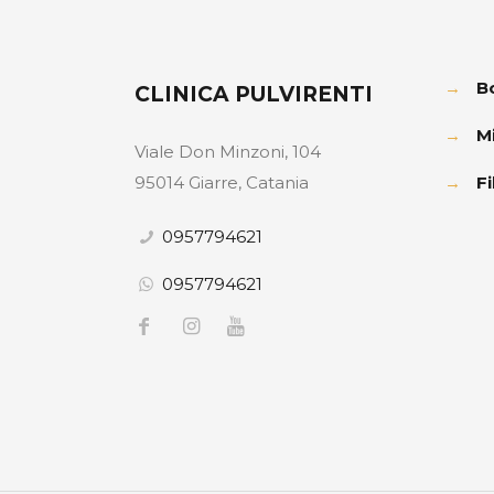
→
B
CLINICA PULVIRENTI
→
M
Viale Don Minzoni, 104
95014 Giarre, Catania
→
Fi
0957794621
0957794621