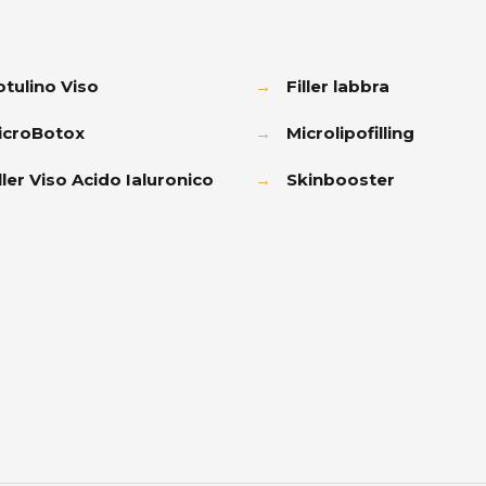
otulino Viso
→
Filler labbra
icroBotox
→
Microlipofilling
ller Viso Acido Ialuronico
→
Skinbooster